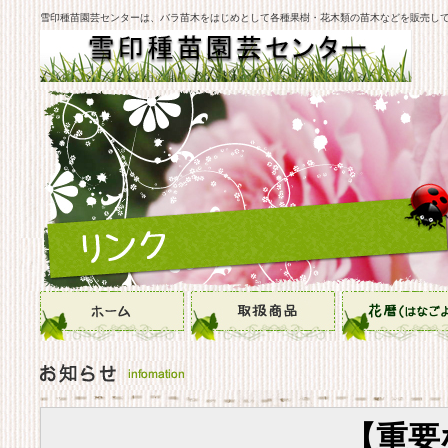
雪印種苗園芸センターは、バラ苗木をはじめとして各種果樹・花木類の苗木などを販売し
【重要