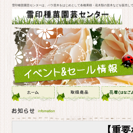
雪印種苗園芸センターは、バラ苗木をはじめとして各種果樹・花木類の苗木などを販売し
【重要