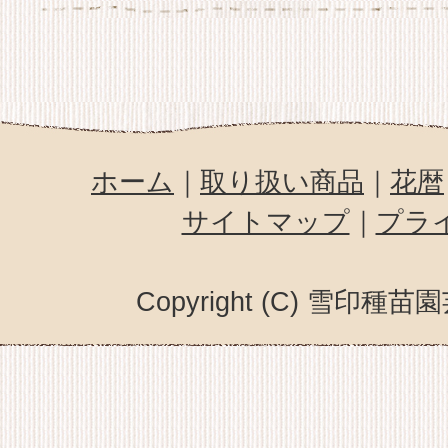
ホーム
｜
取り扱い商品
｜
花暦
サイトマップ
｜
プラ
Copyright (C) 雪印種苗園芸