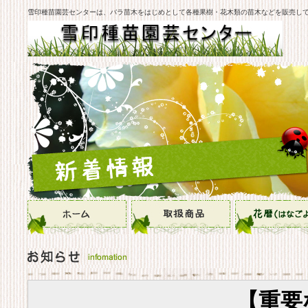
雪印種苗園芸センターは、バラ苗木をはじめとして各種果樹・花木類の苗木などを販売し
【重要