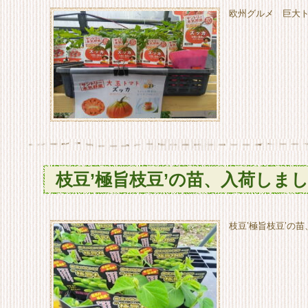
欧州グルメ 巨大ト
枝豆’極旨枝豆’の苗、入荷しま
枝豆’極旨枝豆’の