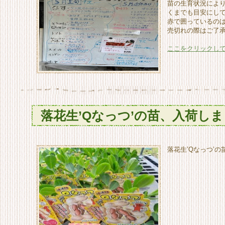
苗の生育状況によ
くまでも目安にし
赤で囲っているの
売切れの際はご了
ここをクリックし
落花生’Qなっつ’の苗、入荷し
落花生’Qなっつ’