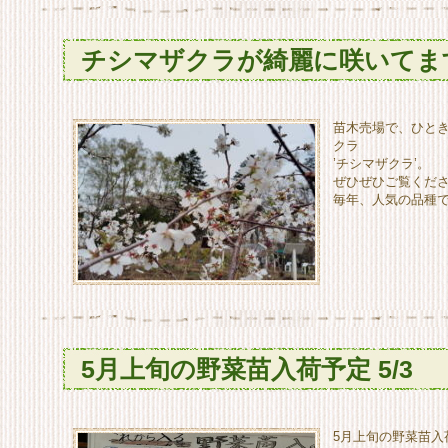
チシマザクラが綺麗に咲いてま
苗木売場で、ひと
クラ
’チシマザクラ’。
ぜひぜひご覧くだ
毎年、人気の品種で
5月上旬の野菜苗入荷予定 5/3
5月上旬の野菜苗入